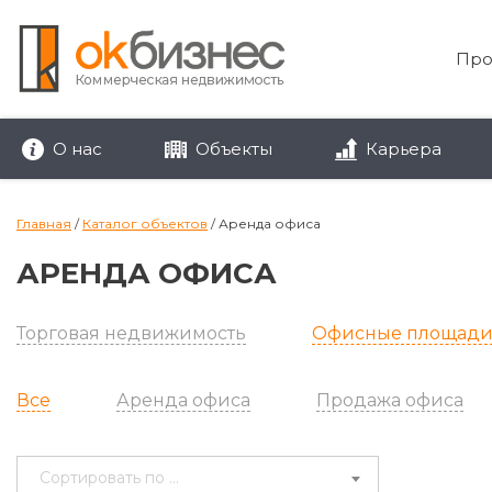
Про
О нас
Объекты
Карьера
Главная
/
Каталог объектов
/
Аренда офиса
АРЕНДА ОФИСА
Торговая недвижимость
Офисные площад
Все
Аренда офиса
Продажа офиса
Сортировать по ...