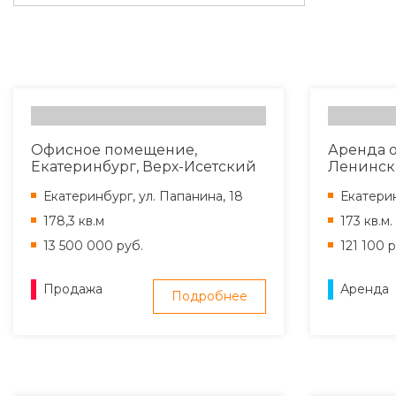
Офисное помещение,
Аренда о
Екатеринбург, Верх-Исетский
Ленински
район, ул. Папанина, д. 18
Сурикова
Екатеринбург, ул. Папанина, 18
Екатерин
178,3 кв.м
173 кв.м.
13 500 000 руб.
121 100 р
Продажа
Аренда
Подробнее