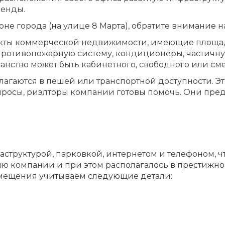
ренды.
е города (на улице 8 Марта), обратите внимание 
кты коммерческой недвижимости, имеющие площадь
противопожарную систему, кондиционеры, частичну
ранство может быть кабинетного, свободного или см
гаются в пешей или транспортной доступности. Это
вопросы, риэлторы компании готовы помочь. Они п
аструктурой, парковкой, интернетом и телефоном, 
 компании и при этом располагалось в престижном 
омещения учитываем следующие детали: