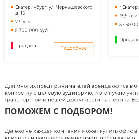
Екатеринбург, ул. Чернышевского,
г.Екатер
д. 16
65,5 кв.м.
73 кв.м.
5 450 00
5 700 000 руб.
Продан
Продажа
Подробнее
Для многих предпринимателей аренда офиса в би
конкретную целевую аудиторию, и это нужно учи
транспортной и пешей доступности на Ленина, Бе
ПОМОЖЕМ С ПОДБОРОМ!
Далеко не каждая компания может купить офис в
клиентов и партнеров важно иметь поблизости от