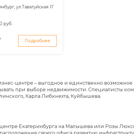
инбург, ул.Таватуйская 1Г
0 руб.
о
Подробнее
знес-центре – выгодное и единственно возможное
тывать при выборе недвижимости. Специалисты ко
линского, Карла Либкнехта, Куйбышева.
 центре Екатеринбурга на Малышева или Розы Люксе
 расположения своего офиса развитую инфраструкт