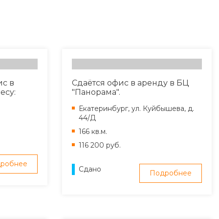
ис в
Сдаётся офис в аренду в БЦ
есу:
"Панорама".
Екатеринбург, ул. Куйбышева, д.
44/Д
166 кв.м.
116 200 руб.
робнее
Сдано
Подробнее