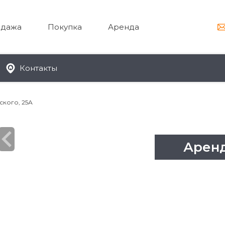
дажа
Покупка
Аренда
Контакты
7 лет
кого, 25А
10 %
Арен
12700 руб
2608 руб