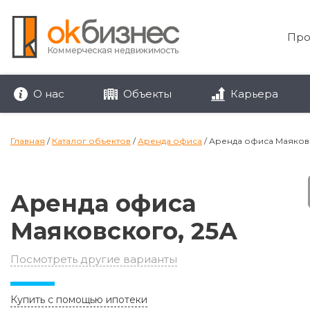
?
Размер кредита
Про
12700 руб
?
Срок кредита
О нас
Объекты
Карьера
?
Ставка
Главная
/
Каталог объектов
/
Аренда офиса
/
Аренда офиса Маяковс
Аренда офиса
Сумма кредита:
Маяковского, 25А
Ежемесячный платеж:
Посмотреть другие варианты
Купить с помощью ипотеки